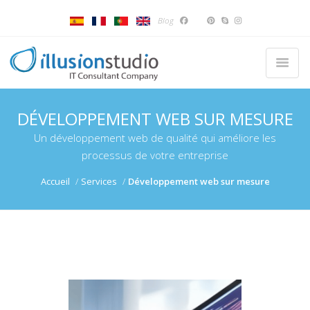
Blog
DÉVELOPPEMENT WEB SUR MESURE
Un développement web de qualité qui améliore les
processus de votre entreprise
Accueil
Services
Développement web sur mesure