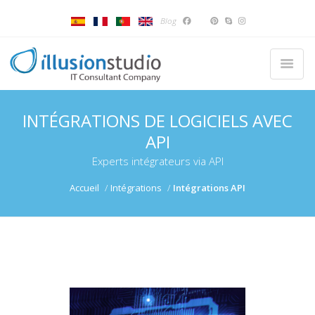
Blog
INTÉGRATIONS DE LOGICIELS AVEC
API
Experts intégrateurs via API
Accueil
Intégrations
Intégrations API